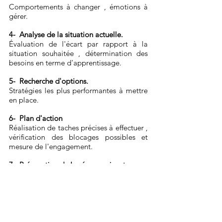
Comportements à changer , émotions à
gérer.
4- Analyse de la situation actuelle.
Évaluation de l'écart par rapport à la
situation souhaitée , détermination des
besoins en terme d'apprentissage.
5- Recherche d'options.
Stratégies les plus performantes à mettre
en place.
6- Plan d'action
Réalisation de taches précises à effectuer ,
vérification des blocages possibles et
mesure de l'engagement.
7- Préparation de la séance suivante.
Remise d'une grille de préparation
d'entretien.
8- Feed back de fin de séance
Synthèse et évaluation de la séance.