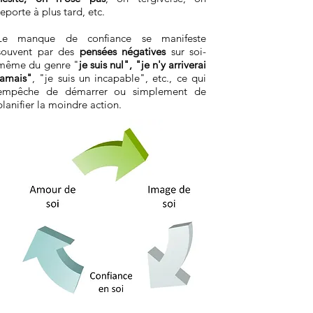
reporte à plus tard, etc.
Le manque de confiance se manifeste
souvent par des
pensées négatives
sur soi-
même du genre "
je suis nul", "je n'y arriverai
jamais"
, "je suis un incapable", etc., ce qui
empêche de démarrer ou simplement de
planifier la moindre action.