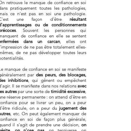
On retrouve le manque de confiance en soi
dans pratiquement toutes les pathologies,
mais ce n'est pas en soi une pathologie.
C'est une façon d'être
résultant
d'apprentissages ou de conditionnements
précoces
. Souvent les personnes qui
manquent de confiance en elle se sentent
enfermées dans un carcan
, elles ont
l'impression de ne pas être totalement elles-
mêmes, de ne pas développer toutes leurs
potentialités.
Le manque de confiance en soi se manifeste
généralement par
des peurs, des blocages,
des inhibitions
, qui gênent ou empêchent
d'agir. Il se manifeste dans nos relations
avec
les autres
par une sorte de
timidité excessive
,
une réserve permanente : on attend d'être en
confiance pour se livrer un peu, on a peur
d'être ridicule, on a peur du
jugement des
autres
, etc. On peut également manquer de
confiance en soi de façon plus générale,
quand il s'agit de prendre une décision,
on
hésite, on n'ose pas
, on tergiverse, on