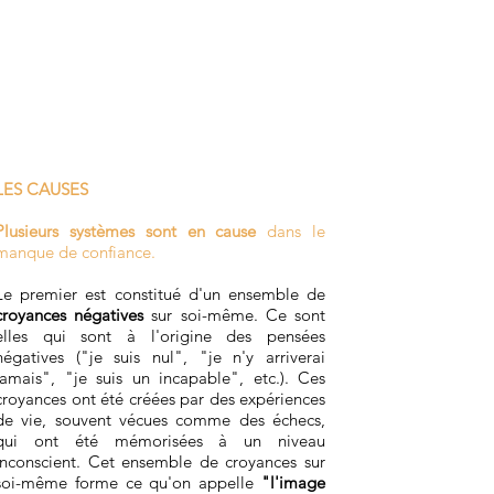
LES CAUSES
Plusieurs systèmes sont en cause
dans le
manque de confiance.
Le premier est constitué d'un ensemble de
croyances négatives
sur soi-même. Ce sont
elles qui sont à l'origine des pensées
négatives ("je suis nul", "je n'y arriverai
jamais", "je suis un incapable", etc.). Ces
croyances ont été créées par des expériences
de vie, souvent vécues comme des échecs,
qui ont été mémorisées à un niveau
inconscient. Cet ensemble de croyances sur
soi-même forme ce qu'on appelle
"l'image