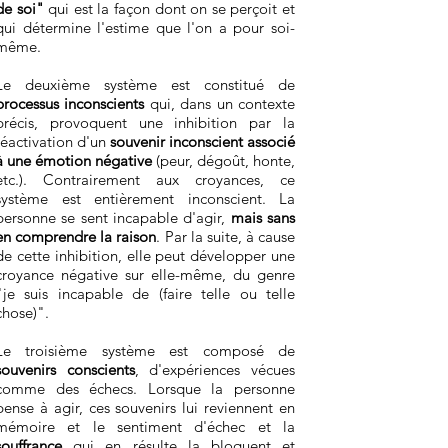
de soi"
qui est la façon dont on se perçoit et
qui détermine l'estime que l'on a pour soi-
même.
Le deuxième système est constitué de
processus inconscients
qui, dans un contexte
précis, provoquent une inhibition par la
réactivation d'un
souvenir inconscient associé
à une émotion négative
(peur, dégoût, honte,
etc.). Contrairement aux croyances, ce
système est entièrement inconscient. La
personne se sent incapable d'agir,
mais sans
en comprendre la raison
. Par la suite, à cause
de cette inhibition, elle peut développer une
croyance négative sur elle-même, du genre
"je suis incapable de (faire telle ou telle
chose)".
Le troisième système est composé de
souvenirs conscients
, d'expériences vécues
comme des échecs. Lorsque la personne
pense à agir, ces souvenirs lui reviennent en
mémoire et le sentiment d'échec et la
souffrance
qui en résulte la bloquent et