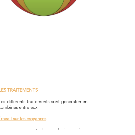
LES TRAITEMENTS
Les différents traitements sont généralement
combinés entre eux.
Travail sur les croyances
Les croyances sont des conclusions qui ont